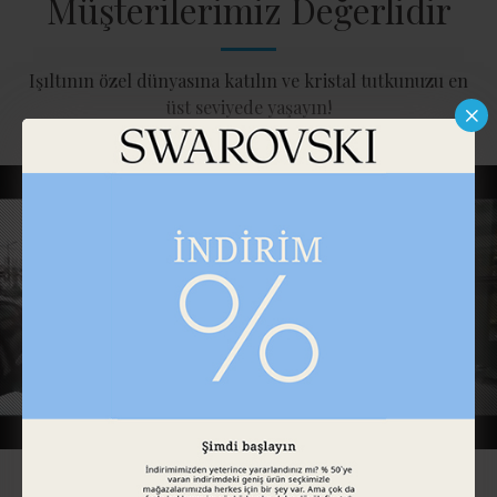
Müşterilerimiz Değerlidir
Işıltının özel dünyasına katılın ve kristal tutkunuzu en
üst seviyede yaşayın!