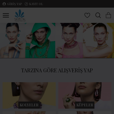
GIRIŞ YAP
KAYIT OL
TARZINA GÖRE ALIŞVERİŞ YAP
KOLYELER
KÜPELER