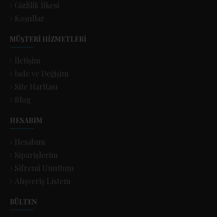
Gizlilik İlkesi
Koşullar
MÜŞTERI HIZMETLERI
İletişim
İade ve Değişim
Site Haritası
Blog
HESABIM
Hesabım
Siparişlerim
Sifremi Unuttum
Alışveriş Listem
BÜLTEN