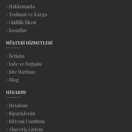
Hakkımızda
Teslimat ve Kargo
Gizlilik İlkesi
Koşullar
MÜŞTERI HIZMETLERI
İletişim
İade ve Değişim
Site Haritası
Blog
HESABIM
Hesabım
Siparişlerim
Sifremi Unuttum
Alışveriş Listem