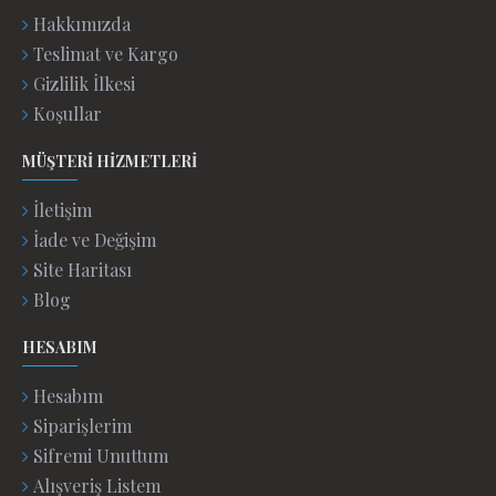
Hakkımızda
Teslimat ve Kargo
Gizlilik İlkesi
Koşullar
MÜŞTERI HIZMETLERI
İletişim
İade ve Değişim
Site Haritası
Blog
HESABIM
Hesabım
Siparişlerim
Sifremi Unuttum
Alışveriş Listem