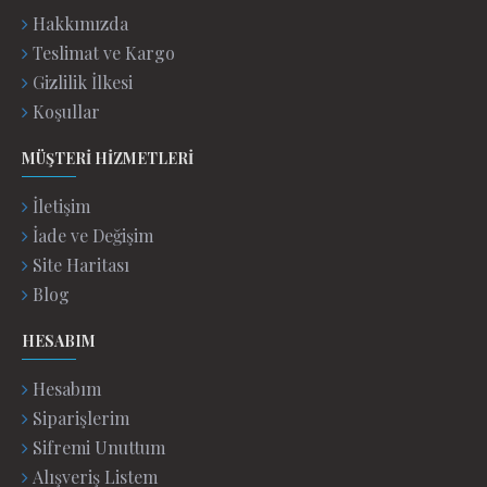
Hakkımızda
Teslimat ve Kargo
Gizlilik İlkesi
Koşullar
MÜŞTERI HIZMETLERI
İletişim
İade ve Değişim
Site Haritası
Blog
HESABIM
Hesabım
Siparişlerim
Sifremi Unuttum
Alışveriş Listem