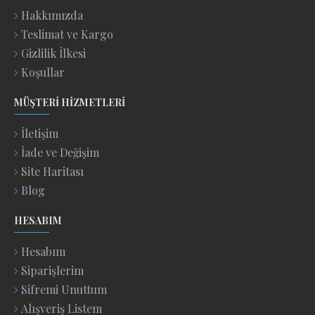
Hakkımızda
Teslimat ve Kargo
Gizlilik İlkesi
Koşullar
MÜŞTERI HIZMETLERI
İletişim
İade ve Değişim
Site Haritası
Blog
HESABIM
Hesabım
Siparişlerim
Sifremi Unuttum
Alışveriş Listem